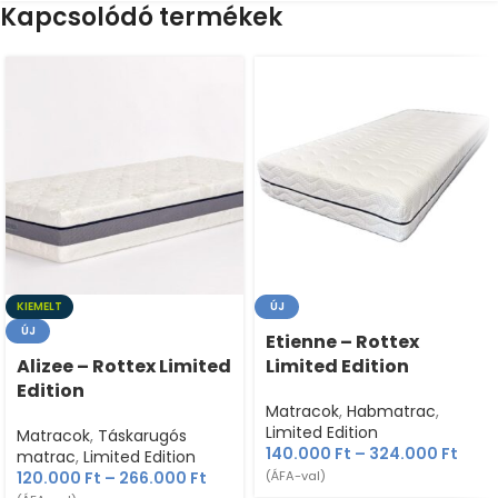
Kapcsolódó termékek
KIEMELT
ÚJ
ÚJ
Etienne – Rottex
Alizee – Rottex Limited
Limited Edition
Edition
Matracok
,
Habmatrac
,
Limited Edition
Matracok
,
Táskarugós
140.000
Ft
–
324.000
Ft
matrac
,
Limited Edition
120.000
Ft
–
266.000
Ft
(ÁFA-val)