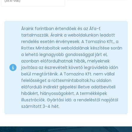
(ÁFA-val)
Áraink forintban értendőek és az Áfa-t
tartalmazzák. Áraink a weboldalunkon leadott
rendelés esetén érvényesek. A Tomazino Kft., a
Rottex Mintaboltok weboldalának készítése során
a lehető legnagyobb gondossággal járt el,
azonban előfordulhatnak hibák, melyeknek
javítása az észrevételt követő legrövidebb időn
belül megtörténik. A Tomazino Kft. nem vállal
felelősséget a rottexmintaboltok.hu oldalon
előforduló indirekt gépelési illetve adatbeviteli
hibákért, hiányosságokért. A termékképek
illusztrációk. Gyártási idő: a rendeléstől napjától
számított 3-4 hét.