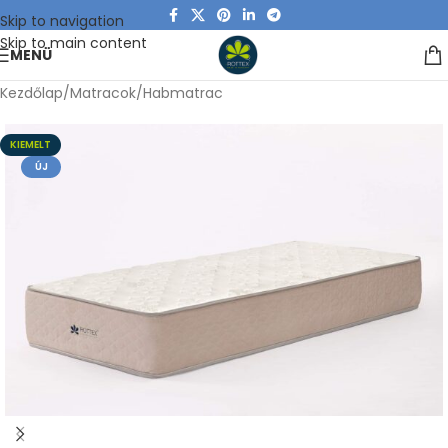
Skip to navigation
Skip to main content
MENÜ
Kezdőlap
/
Matracok
/
Habmatrac
KIEMELT
ÚJ