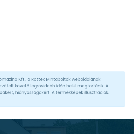
omazino Kft., a Rottex Mintaboltok weboldalának
vételt követő legrövidebb időn belül megtörténik. A
ibákért, hiányosságokért. A termékképek illusztrációk.