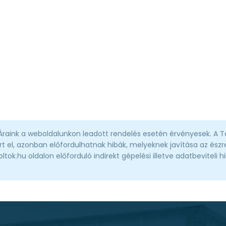
 Áraink a weboldalunkon leadott rendelés esetén érvényesek. A T
t el, azonban előfordulhatnak hibák, melyeknek javítása az észre
ok.hu oldalon előforduló indirekt gépelési illetve adatbeviteli h