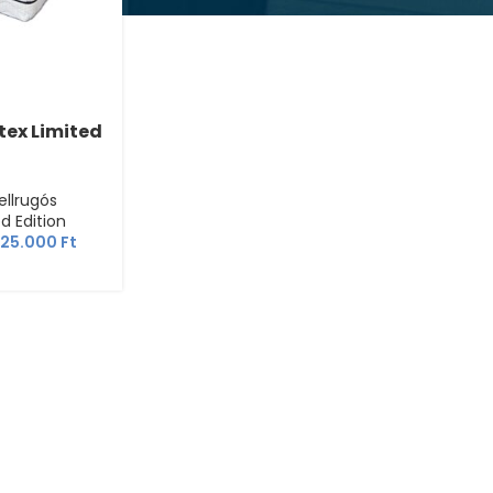
ttex Limited
ellrugós
d Edition
225.000
Ft