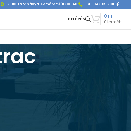
2800 Tatabánya, Komáromi út 38-40.
+36 34 309 200
0
FT
BELÉPÉS
0
termék
trac