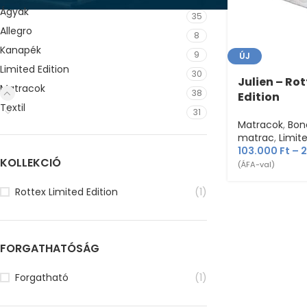
Ágyak
35
Allegro
8
Kanapék
9
ÚJ
Limited Edition
30
Julien – Ro
Matracok
38
Edition
Textil
31
Matracok
,
Bon
matrac
,
Limite
103.000
Ft
–
KOLLEKCIÓ
(ÁFA-val)
Rottex Limited Edition
(1)
FORGATHATÓSÁG
Forgatható
(1)