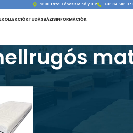
2890 Tata, Táncsis Mihály u. 2
+36 34 586 071
L
KOLLEKCIÓK
TUDÁSBÁZIS
INFORMÁCIÓK
ellrugós ma
cok
/
Bonellrugós matrac