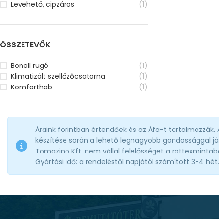
Levehető, cipzáros
(1)
ÖSSZETEVŐK
Bonell rugó
(1)
Klimatizált szellőzőcsatorna
(1)
Komforthab
(1)
Áraink forintban értendőek és az Áfa-t tartalmazzák.
készítése során a lehető legnagyobb gondossággal jár
Tomazino Kft. nem vállal felelősséget a rottexmintabolt
Gyártási idő: a rendeléstől napjától számított 3-4 hét.