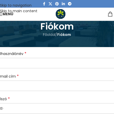
Skip to navigation
Skip to main content
MENÜ
Fiókom
Főoldal
/
Fiókom
egisztráció
*
elhasználónév
*
-mail cím
*
elszó