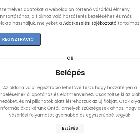
személyes adatokat a weboldalon történő vásárlási élmény
nntartásához, a fiókhoz való hozzáférés kezeléséhez és más
lokra használjuk, melyeket a
Adatkezelési tájékoztató
tartalmaz
REGISZTRÁCIÓ
OR
Belépés
Az oldalra való regisztráció lehetővé teszi, hogy hozzáférjen a
ndeléseinek állapotához és előzményeihez. Csak töltse ki az alá
ezőket, és mi pillanatok alatt létrehozzuk az új fiókját. Csak oly
információkat kérünk Öntől, amelyek szükségesek ahhoz, hogy 
vásárlási folyamatot gyorsabbá és egyszerűbbé tegyük.
BELÉPÉS