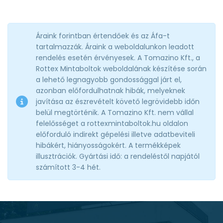
Áraink forintban értendőek és az Áfa-t
tartalmazzák. Áraink a weboldalunkon leadott
rendelés esetén érvényesek. A Tomazino Kft., a
Rottex Mintaboltok weboldalának készítése során
a lehető legnagyobb gondossággal járt el,
azonban előfordulhatnak hibák, melyeknek
javítása az észrevételt követő legrövidebb időn
belül megtörténik. A Tomazino Kft. nem vállal
felelősséget a rottexmintaboltok.hu oldalon
előforduló indirekt gépelési illetve adatbeviteli
hibákért, hiányosságokért. A termékképek
illusztrációk. Gyártási idő: a rendeléstől napjától
számított 3-4 hét.