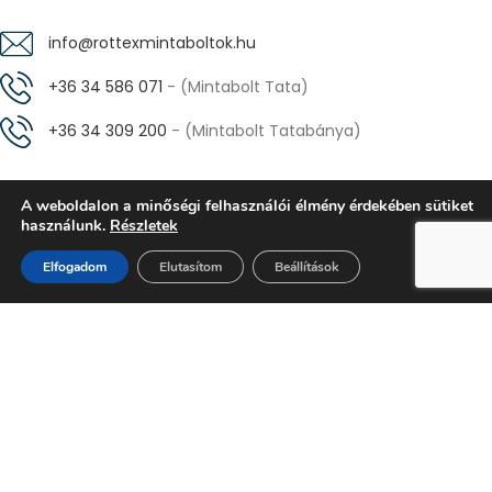
info@rottexmintaboltok.hu
+36 34 586 071
- (Mintabolt Tata)
+36 34 309 200
- (Mintabolt Tatabánya)
A weboldalon a minőségi felhasználói élmény érdekében sütiket
ÜZLETEINK
használunk.
Részletek
Elfogadom
Elutasítom
Beállítások
Rottex Mintabolt -
TATA
Bolt
Kosár
Fiókom
(Táncsis Mihály utca 2.)
Rottex Mintabolt -
TATABÁNYA
(Komáromi út 38-40.)
INFORMÁCIÓK