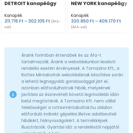
DETROIT kanapéágy
NEW YORK kanapéágy
Kanapék
Kanapék
211.715
Ft
–
302.105
Ft
320.850
Ft
–
409.170
Ft
(ÁFA-
val)
(ÁFA-val)
Áraink forintban értendőek és az Áfa-t
tartalmazzák. Áraink a weboldalunkon leadott
rendelés esetén érvényesek. A Tomazino Kft., a
Rottex Mintaboltok weboldalának készítése során
a lehető legnagyobb gondossággal járt el,
azonban előfordulhatnak hibák, melyeknek
javítása az észrevételt követő legrövidebb időn
belül megtörténik. A Tomazino Kft. nem vállal
felelősséget a rottexmintaboltok.hu oldalon
előforduló indirekt gépelési illetve adatbeviteli
hibákért, hiányosságokért. A termékképek
illusztrációk. Gyártási idő: a rendeléstől napjától