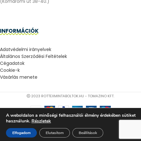
(Komáromi út 38-40.)
INFORMÁCIÓK
Adatvédelmi irányelvek
Általános Szerződési Feltételek
Cégadatok
Cookie-k
Vásárlás menete
2023 ROTTEXMINTABOLTOK.HU - TOMAZINO KFT.
A weboldalon a minőségi felhasználói élmény érdekében sütiket
használunk.
Részletek
181.585
Ft
–
JESOLO
OPCIÓK
182.585
Ft
Elfogadom
Elutasítom
Beállítások
kanapéágy
VÁLASZTÁSA
Bolt
Kosár
Fiókom
(ÁFA-val)