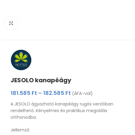
Click to enlarge
JESOLO kanapéágy
181.585
Ft
–
182.585
Ft
(ÁFA-val)
A JESOLO ágyazható kanapéágy rugós verzióban
rendelhető. Kényelmes és praktikus megoldás
otthonodba.
Jellemző: