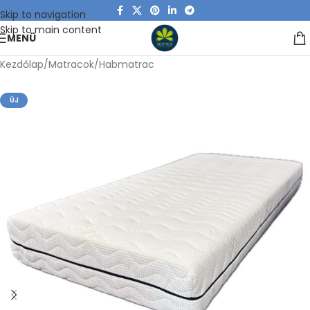
Skip to navigation
Skip to main content
MENÜ
Kezdőlap
/
Matracok
/
Habmatrac
ÚJ