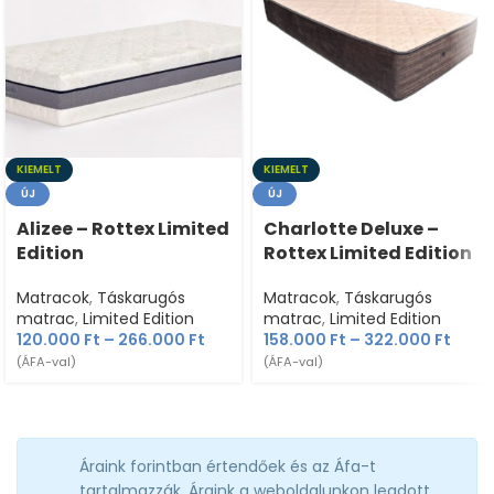
KIEMELT
KIEMELT
ÚJ
ÚJ
Alizee – Rottex Limited
Charlotte Deluxe –
Edition
Rottex Limited Edition
Matracok
,
Táskarugós
Matracok
,
Táskarugós
matrac
,
Limited Edition
matrac
,
Limited Edition
120.000
Ft
–
266.000
Ft
158.000
Ft
–
322.000
Ft
(ÁFA-val)
(ÁFA-val)
Áraink forintban értendőek és az Áfa-t
tartalmazzák. Áraink a weboldalunkon leadott