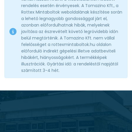
rendelés esetén érvényesek. A Tomazino Kft., a
Rottex Mintaboltok weboldalának készítése során
a lehető legnagyobb gondossággal járt el,
azonban előfordulhatnak hibák, melyeknek
javítása az észrevételt követő legrövidebb időn
belül megtörténik. A Tomazino Kft. nem vállal
felelősséget a rottexmintaboltok.hu oldalon
előforduló indirekt gépelési illetve adatbeviteli
hibákért, hiányosságokért. A termékképek
illusztrációk. Gyártási idő: a rendeléstől napjától
számított 3-4 hét.