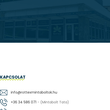
KAPCSOLAT
info@rottexmintaboltok.hu
+36 34 586 071
- (Mintabolt Tata)