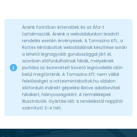
Áraink forintban értendőek és az Áfa-t
tartalmazzák. Áraink a weboldalunkon leadott
rendelés esetén érvényesek. A Tomazino Kft., a
Rottex Mintaboltok weboldalának készítése során
a lehető legnagyobb gondossággal járt el,
azonban előfordulhatnak hibák, melyeknek
javítása az észrevételt követő legrövidebb időn
belül megtörténik. A Tomazino Kft. nem vállal
felelősséget a rottexmintaboltok.hu oldalon
előforduló indirekt gépelési illetve adatbeviteli
hibákért, hiányosságokért. A termékképek
illusztrációk. Gyártási idő: a rendeléstől napjától
számított 3-4 hét.