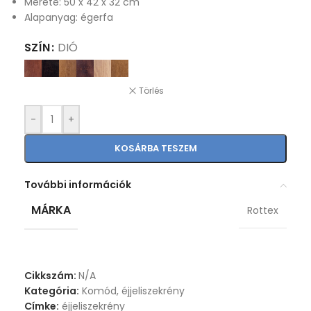
Mérete: 50 x 42 x 32 cm
Alapanyag: égerfa
SZÍN
DIÓ
Törlés
-
+
KOSÁRBA TESZEM
További információk
MÁRKA
Rottex
Cikkszám:
N/A
Kategória:
Komód, éjjeliszekrény
Címke:
éjjeliszekrény