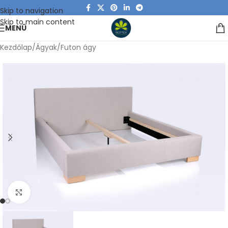
Skip to navigation
Skip to main content
MENÜ
Kezdőlap
/
Ágyak
/
Futon ágy
Click to enlarge