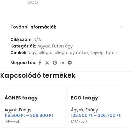
További információk
Cikkszám:
N/A
Kategóriák:
Ágyak
,
Futon ágy
Címkék:
ágy
,
allegro
,
allegro by rottex
,
fejvég
,
futon
Megosztás:
Kapcsolódó termékek
ÁGNES faágy
ECO faágy
Ágyak
,
Faágy
Ágyak
,
Faágy
116.500
Ft
–
306.800
Ft
132.800
Ft
–
326.700
Ft
(ÁFA-val)
(ÁFA-val)