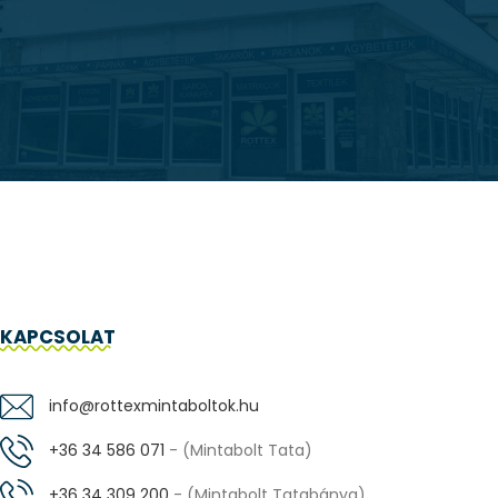
KAPCSOLAT
info@rottexmintaboltok.hu
+36 34 586 071
- (Mintabolt Tata)
+36 34 309 200
- (Mintabolt Tatabánya)