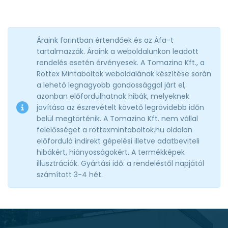
Áraink forintban értendőek és az Áfa-t
tartalmazzák. Áraink a weboldalunkon leadott
rendelés esetén érvényesek. A Tomazino Kft., a
Rottex Mintaboltok weboldalának készítése során
a lehető legnagyobb gondossággal járt el,
azonban előfordulhatnak hibák, melyeknek
javítása az észrevételt követő legrövidebb időn
belül megtörténik. A Tomazino Kft. nem vállal
felelősséget a rottexmintaboltok.hu oldalon
előforduló indirekt gépelési illetve adatbeviteli
hibákért, hiányosságokért. A termékképek
illusztrációk. Gyártási idő: a rendeléstől napjától
számított 3-4 hét.