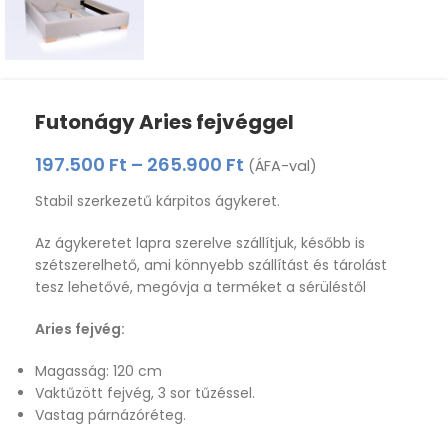
Futonágy Aries fejvéggel
197.500
Ft
–
265.900
Ft
(ÁFA-val)
Stabil szerkezetű kárpitos ágykeret.
Az ágykeretet lapra szerelve szállítjuk, később is
szétszerelhető, ami könnyebb szállítást és tárolást
tesz lehetővé, megóvja a terméket a sérüléstől
Aries fejvég:
Magasság: 120 cm
Vaktűzött fejvég, 3 sor tűzéssel.
Vastag párnázóréteg.