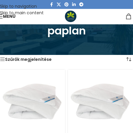
Skip to navigation
Skip to main content
MENÜ
paplan
Kezdőlap
/
“paplan” címkével rendelkező termékek
Mind a(z) 10 találat megjelenítve
Szűrők megjelenítése