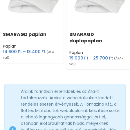
SMARAGD paplan
SMARAGD
duplapaplan
Paplan
14.600
Ft
–
18.400
Ft
(ÁFA-
Paplan
val)
19.000
Ft
–
25.700
Ft
(ÁFA-
val)
Áraink forintban értendőek és az Áfa-t
tartalmazzák. Áraink a weboldalunkon leadott
rendelés esetén érvényesek. A Tomazino Kft., a
Rottex Mintaboltok weboldalának készítése során
a lehető legnagyobb gondossággal járt el,
azonban előfordulhatnak hibák, melyeknek
javítása az észrevételt követő legrövidebb időn