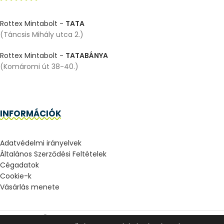
Rottex Mintabolt -
TATA
(Táncsis Mihály utca 2.)
Rottex Mintabolt -
TATABÁNYA
(Komáromi út 38-40.)
INFORMÁCIÓK
Adatvédelmi irányelvek
Általános Szerződési Feltételek
Cégadatok
Cookie-k
Vásárlás menete
2023 ROTTEXMINTABOLTOK.HU - TOMAZINO KFT.