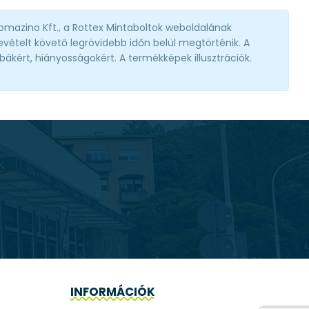
omazino Kft., a Rottex Mintaboltok weboldalának
vételt követő legrövidebb időn belül megtörténik. A
ibákért, hiányosságokért. A termékképek illusztrációk.
INFORMÁCIÓK