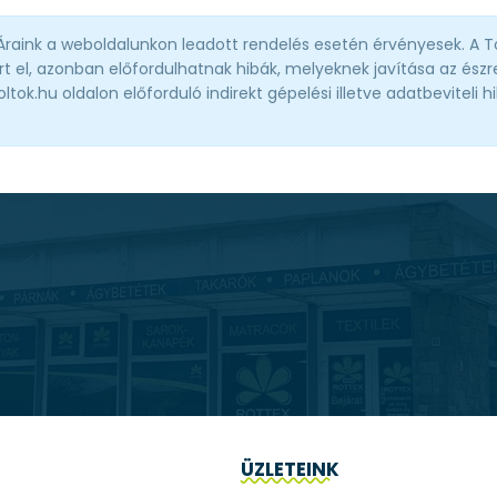
 Áraink a weboldalunkon leadott rendelés esetén érvényesek. A T
t el, azonban előfordulhatnak hibák, melyeknek javítása az észre
ok.hu oldalon előforduló indirekt gépelési illetve adatbeviteli h
ÜZLETEINK