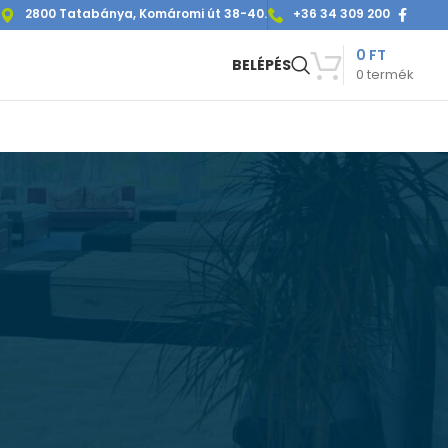
2800 Tatabánya, Komáromi út 38-40.
+36 34 309 200
0
FT
BELÉPÉS
0
termék