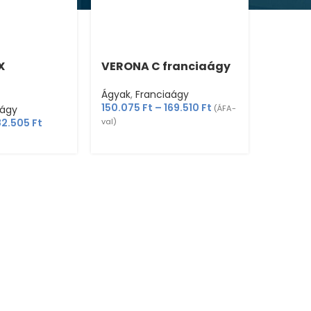
X
VERONA C franciaágy
Ágyak
,
Franciaágy
150.075
Ft
–
169.510
Ft
aágy
(ÁFA-
82.505
Ft
val)