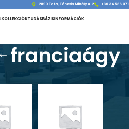
2890 Tata, Táncsis Mihály u. 2
+36 34 586 071
L
KOLLEKCIÓK
TUDÁSBÁZIS
INFORMÁCIÓK
franciaágy
ciaágy” címkével rendelkező termékek