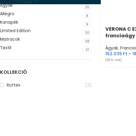
Ágyak
35
Allegro
8
Kanapék
9
VERONA C E
Limited Edition
30
franciaágy
Matracok
38
Textil
Ágyak
,
Franci
31
162.035
Ft
–
1
(ÁFA-val)
KOLLEKCIÓ
Rottex
(2)