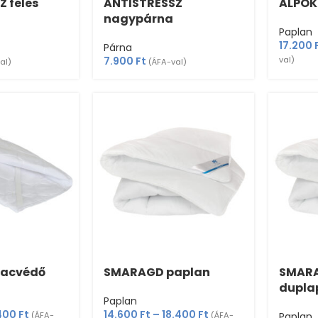
 feles
ANTISTRESSZ
ALPOK
nagypárna
Paplan
17.200
Párna
7.900
Ft
val)
al)
(ÁFA-val)
racvédő
SMARAGD paplan
SMAR
dupla
Paplan
.400
Ft
14.600
Ft
–
18.400
Ft
(ÁFA-
(ÁFA-
Paplan