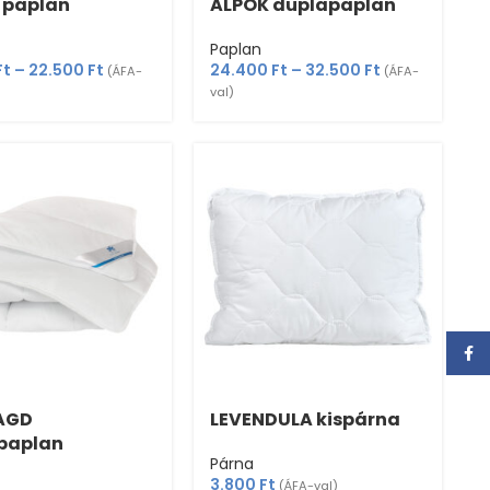
 paplan
ALPOK duplapaplan
Paplan
Ft
–
22.500
Ft
24.400
Ft
–
32.500
Ft
(ÁFA-
(ÁFA-
val)
Face
AGD
LEVENDULA kispárna
paplan
Párna
3.800
Ft
(ÁFA-val)