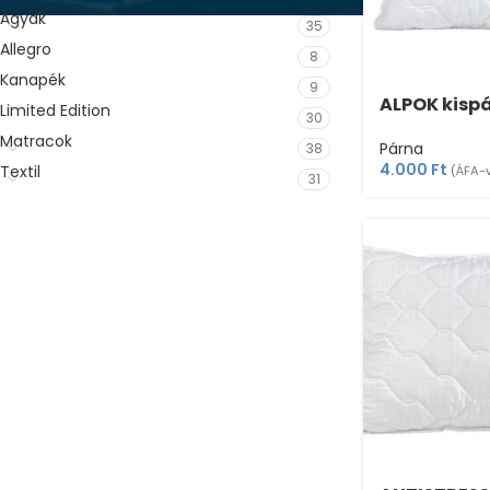
Ágyak
35
Allegro
8
Kanapék
9
ALPOK kisp
Limited Edition
30
Matracok
Párna
38
4.000
Ft
Textil
(ÁFA-
31