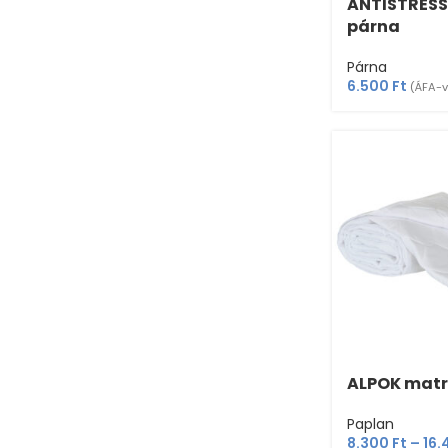
ANTISTRESSZ
párna
Párna
6.500
Ft
(ÁFA-v
ALPOK mat
Paplan
8.300
Ft
–
16