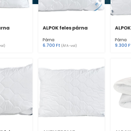
árna
ALPOK feles párna
ALPOK
Párna
Párna
6.700
Ft
9.300
F
val)
(ÁFA-val)