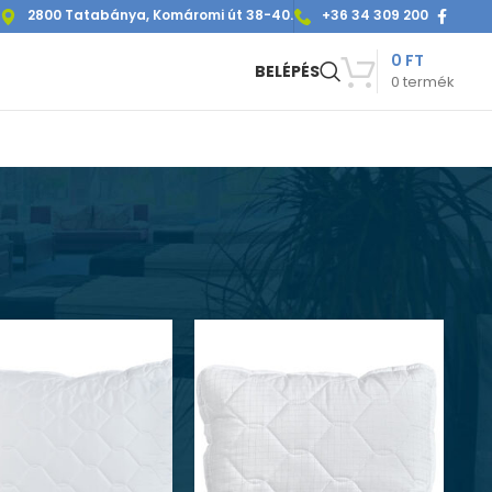
2800 Tatabánya, Komáromi út 38-40.
+36 34 309 200
0
FT
BELÉPÉS
0
termék