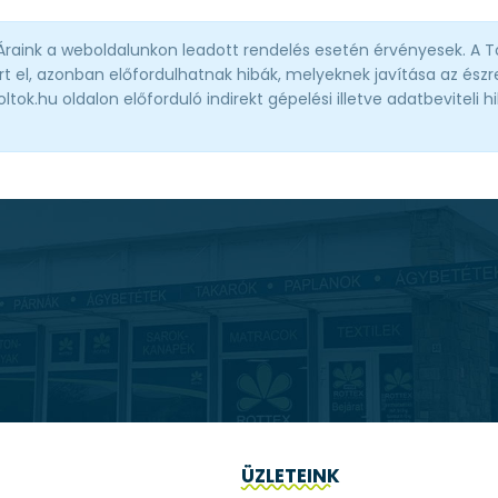
 Áraink a weboldalunkon leadott rendelés esetén érvényesek. A T
t el, azonban előfordulhatnak hibák, melyeknek javítása az észre
ok.hu oldalon előforduló indirekt gépelési illetve adatbeviteli h
ÜZLETEINK