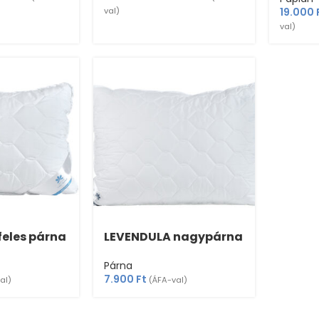
val)
19.000
val)
feles párna
LEVENDULA nagypárna
Párna
7.900
Ft
al)
(ÁFA-val)