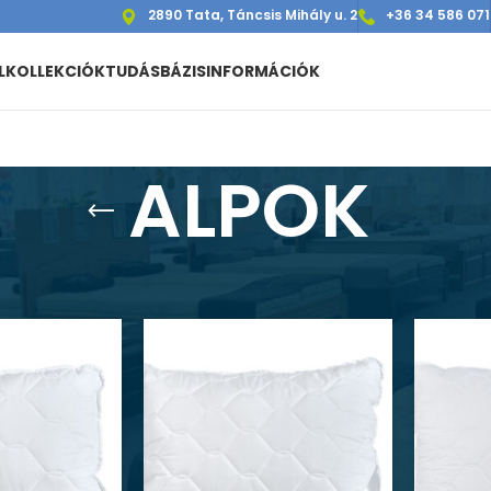
2890 Tata, Táncsis Mihály u. 2
+36 34 586 071
L
KOLLEKCIÓK
TUDÁSBÁZIS
INFORMÁCIÓK
ALPOK
K” címkével rendelkező termékek