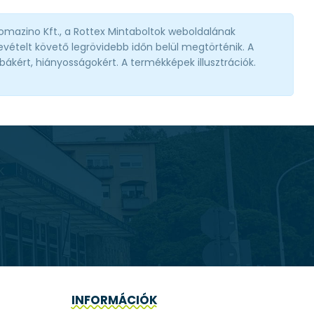
omazino Kft., a Rottex Mintaboltok weboldalának
vételt követő legrövidebb időn belül megtörténik. A
ibákért, hiányosságokért. A termékképek illusztrációk.
INFORMÁCIÓK